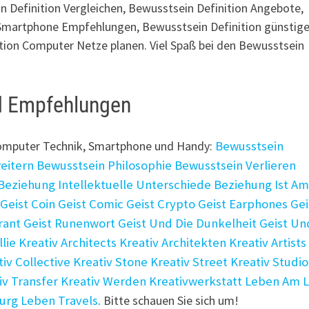
 Definition Vergleichen, Bewusstsein Definition Angebote,
n Smartphone Empfehlungen, Bewusstsein Definition günstig
tion Computer Netze planen. Viel Spaß bei den Bewusstsein
nd Empfehlungen
Computer Technik, Smartphone und Handy:
Bewusstsein
eitern
Bewusstsein Philosophie
Bewusstsein Verlieren
Beziehung Intellektuelle Unterschiede
Beziehung Ist A
Geist Coin
Geist Comic
Geist Crypto
Geist Earphones
Gei
rant
Geist Runenwort
Geist Und Die Dunkelheit
Geist Un
llie
Kreativ Architects
Kreativ Architekten
Kreativ Artists
tiv Collective
Kreativ Stone
Kreativ Street
Kreativ Studio
iv Transfer
Kreativ Werden
Kreativwerkstatt
Leben Am L
Burg
Leben Travels
. Bitte schauen Sie sich um!