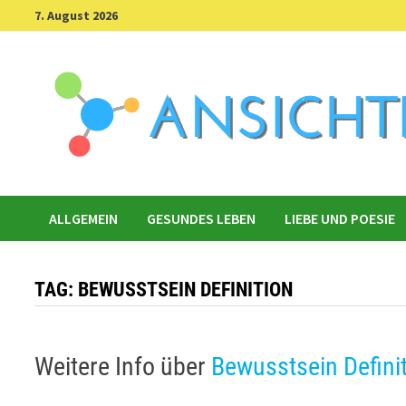
Skip
7. August 2026
to
content
ALLGEMEIN
GESUNDES LEBEN
LIEBE UND POESIE
TAG:
BEWUSSTSEIN DEFINITION
Weitere Info über
Bewusstsein Defini