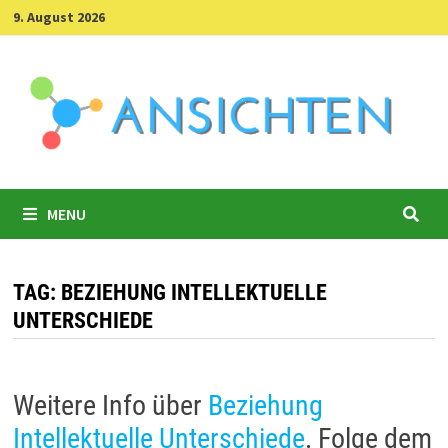
Skip
9. August 2026
to
content
MENU
TAG:
BEZIEHUNG INTELLEKTUELLE
UNTERSCHIEDE
Weitere Info über
Beziehung
Intellektuelle Unterschiede
. Folge dem