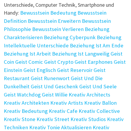
Unterschiede, Computer Technik, Smartphone und
Handy:
Bewusstsein Bedeutung
Bewusstsein
Definition
Bewusstsein Erweitern
Bewusstsein
Philosophie
Bewusstsein Verlieren
Beziehung
Charakterisieren
Beziehung Cyberpunk
Beziehung
Intellektuelle Unterschiede
Beziehung Ist Am Ende
Beziehung Ist Arbeit
Beziehung Ist Langweilig
Geist
Coin
Geist Comic
Geist Crypto
Geist Earphones
Geist
Einstein
Geist Englisch
Geist Reservoir
Geist
Restaurant
Geist Runenwort
Geist Und Die
Dunkelheit
Geist Und Geschenk
Geist Und Seele
Geist Watchdog
Geist Willie
Kreativ Architects
Kreativ Architekten
Kreativ Artists
Kreativ Ballon
Kreativ Bedeutung
Kreativ Cafe
Kreativ Collective
Kreativ Stone
Kreativ Street
Kreativ Studios
Kreativ
Techniken
Kreativ Tonie Aktualisieren
Kreativ