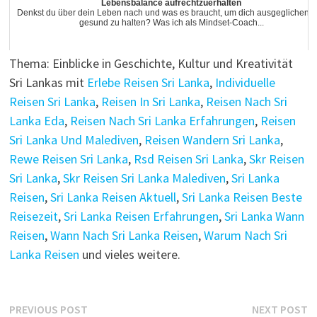
Lebensbalance aufrechtzuerhalten
Denkst du über dein Leben nach und was es braucht, um dich ausgeglichen 
gesund zu halten? Was ich als Mindset-Coach...
Thema: Einblicke in Geschichte, Kultur und Kreativität
Sri Lankas mit
Erlebe Reisen Sri Lanka
,
Individuelle
Reisen Sri Lanka
,
Reisen In Sri Lanka
,
Reisen Nach Sri
Lanka Eda
,
Reisen Nach Sri Lanka Erfahrungen
,
Reisen
Sri Lanka Und Malediven
,
Reisen Wandern Sri Lanka
,
Rewe Reisen Sri Lanka
,
Rsd Reisen Sri Lanka
,
Skr Reisen
Sri Lanka
,
Skr Reisen Sri Lanka Malediven
,
Sri Lanka
Reisen
,
Sri Lanka Reisen Aktuell
,
Sri Lanka Reisen Beste
Reisezeit
,
Sri Lanka Reisen Erfahrungen
,
Sri Lanka Wann
Reisen
,
Wann Nach Sri Lanka Reisen
,
Warum Nach Sri
Lanka Reisen
und vieles weitere.
Post
Previous
N
PREVIOUS POST
NEXT POST