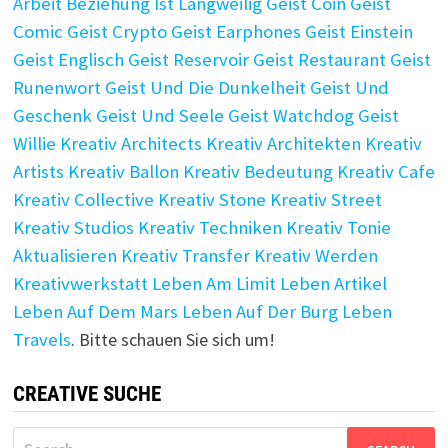
Arbeit
Beziehung Ist Langweilig
Geist Coin
Geist
Comic
Geist Crypto
Geist Earphones
Geist Einstein
Geist Englisch
Geist Reservoir
Geist Restaurant
Geist
Runenwort
Geist Und Die Dunkelheit
Geist Und
Geschenk
Geist Und Seele
Geist Watchdog
Geist
Willie
Kreativ Architects
Kreativ Architekten
Kreativ
Artists
Kreativ Ballon
Kreativ Bedeutung
Kreativ Cafe
Kreativ Collective
Kreativ Stone
Kreativ Street
Kreativ Studios
Kreativ Techniken
Kreativ Tonie
Aktualisieren
Kreativ Transfer
Kreativ Werden
Kreativwerkstatt
Leben Am Limit
Leben Artikel
Leben Auf Dem Mars
Leben Auf Der Burg
Leben
Travels
. Bitte schauen Sie sich um!
CREATIVE SUCHE
Search