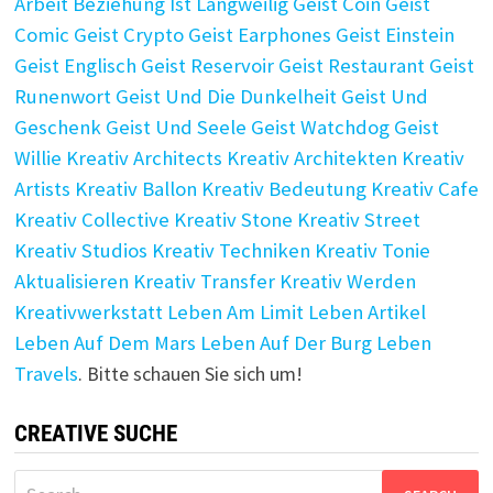
Arbeit
Beziehung Ist Langweilig
Geist Coin
Geist
Comic
Geist Crypto
Geist Earphones
Geist Einstein
Geist Englisch
Geist Reservoir
Geist Restaurant
Geist
Runenwort
Geist Und Die Dunkelheit
Geist Und
Geschenk
Geist Und Seele
Geist Watchdog
Geist
Willie
Kreativ Architects
Kreativ Architekten
Kreativ
Artists
Kreativ Ballon
Kreativ Bedeutung
Kreativ Cafe
Kreativ Collective
Kreativ Stone
Kreativ Street
Kreativ Studios
Kreativ Techniken
Kreativ Tonie
Aktualisieren
Kreativ Transfer
Kreativ Werden
Kreativwerkstatt
Leben Am Limit
Leben Artikel
Leben Auf Dem Mars
Leben Auf Der Burg
Leben
Travels
. Bitte schauen Sie sich um!
CREATIVE SUCHE
Search