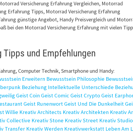
Motorrad Versicherung Erfahrung Vergleichen, Motorrad
ung Erfahrung Tipps, Motorrad Versicherung Erfahrung
ahrung günstige Angebot, Handy Preisvergleich und Motor
paß bei den Motorrad Versicherung Erfahrung mit vielen Tip
g Tipps und Empfehlungen
rfahrung, Computer Technik, Smartphone und Handy:
usstsein Erweitern
Bewusstsein Philosophie
Bewusstsei
yberpunk
Beziehung Intellektuelle Unterschiede
Bezieh
gweilig
Geist Coin
Geist Comic
Geist Crypto
Geist Earpho
Restaurant
Geist Runenwort
Geist Und Die Dunkelheit
Gei
st Willie
Kreativ Architects
Kreativ Architekten
Kreativ Ar
tiv Collective
Kreativ Stone
Kreativ Street
Kreativ Studio
iv Transfer
Kreativ Werden
Kreativwerkstatt
Leben Am L