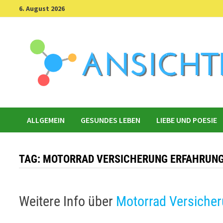
Skip
6. August 2026
to
content
ALLGEMEIN
GESUNDES LEBEN
LIEBE UND POESIE
TAG:
MOTORRAD VERSICHERUNG ERFAHRUN
Weitere Info über
Motorrad Versiche