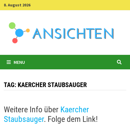
Skip
8. August 2026
to
content
MENU
TAG:
KAERCHER STAUBSAUGER
Weitere Info über
Kaercher
Staubsauger
. Folge dem Link!