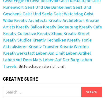
Geist Englisch
Geist Reservoir
Geist Restaurant
Geist
Runenwort
Geist Und Die Dunkelheit
Geist Und
Geschenk
Geist Und Seele
Geist Watchdog
Geist
Willie
Kreativ Architects
Kreativ Architekten
Kreativ
Artists
Kreativ Ballon
Kreativ Bedeutung
Kreativ Cafe
Kreativ Collective
Kreativ Stone
Kreativ Street
Kreativ Studios
Kreativ Techniken
Kreativ Tonie
Aktualisieren
Kreativ Transfer
Kreativ Werden
Kreativwerkstatt
Leben Am Limit
Leben Artikel
Leben Auf Dem Mars
Leben Auf Der Burg
Leben
Travels
. Bitte schauen Sie sich um!
CREATIVE SUCHE
Search
for: