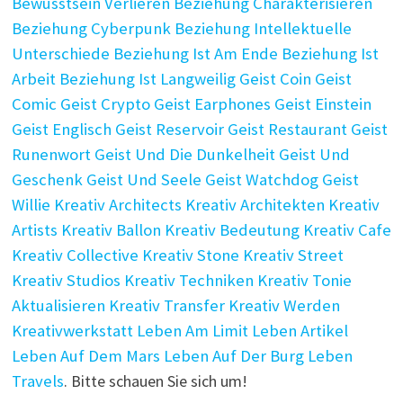
Bewusstsein Verlieren
Beziehung Charakterisieren
Beziehung Cyberpunk
Beziehung Intellektuelle
Unterschiede
Beziehung Ist Am Ende
Beziehung Ist
Arbeit
Beziehung Ist Langweilig
Geist Coin
Geist
Comic
Geist Crypto
Geist Earphones
Geist Einstein
Geist Englisch
Geist Reservoir
Geist Restaurant
Geist
Runenwort
Geist Und Die Dunkelheit
Geist Und
Geschenk
Geist Und Seele
Geist Watchdog
Geist
Willie
Kreativ Architects
Kreativ Architekten
Kreativ
Artists
Kreativ Ballon
Kreativ Bedeutung
Kreativ Cafe
Kreativ Collective
Kreativ Stone
Kreativ Street
Kreativ Studios
Kreativ Techniken
Kreativ Tonie
Aktualisieren
Kreativ Transfer
Kreativ Werden
Kreativwerkstatt
Leben Am Limit
Leben Artikel
Leben Auf Dem Mars
Leben Auf Der Burg
Leben
Travels
. Bitte schauen Sie sich um!