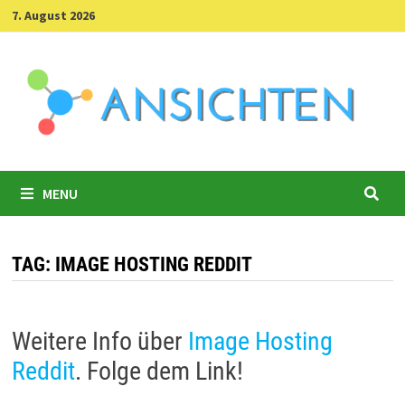
Skip
7. August 2026
to
content
MENU
TAG:
IMAGE HOSTING REDDIT
Weitere Info über
Image Hosting
Reddit
. Folge dem Link!