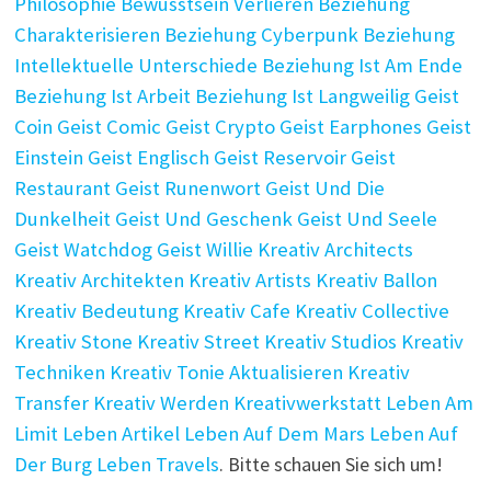
Philosophie
Bewusstsein Verlieren
Beziehung
Charakterisieren
Beziehung Cyberpunk
Beziehung
Intellektuelle Unterschiede
Beziehung Ist Am Ende
Beziehung Ist Arbeit
Beziehung Ist Langweilig
Geist
Coin
Geist Comic
Geist Crypto
Geist Earphones
Geist
Einstein
Geist Englisch
Geist Reservoir
Geist
Restaurant
Geist Runenwort
Geist Und Die
Dunkelheit
Geist Und Geschenk
Geist Und Seele
Geist Watchdog
Geist Willie
Kreativ Architects
Kreativ Architekten
Kreativ Artists
Kreativ Ballon
Kreativ Bedeutung
Kreativ Cafe
Kreativ Collective
Kreativ Stone
Kreativ Street
Kreativ Studios
Kreativ
Techniken
Kreativ Tonie Aktualisieren
Kreativ
Transfer
Kreativ Werden
Kreativwerkstatt
Leben Am
Limit
Leben Artikel
Leben Auf Dem Mars
Leben Auf
Der Burg
Leben Travels
. Bitte schauen Sie sich um!