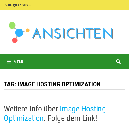
Skip
7. August 2026
to
content
MENU
TAG:
IMAGE HOSTING OPTIMIZATION
Weitere Info über
Image Hosting
Optimization
. Folge dem Link!