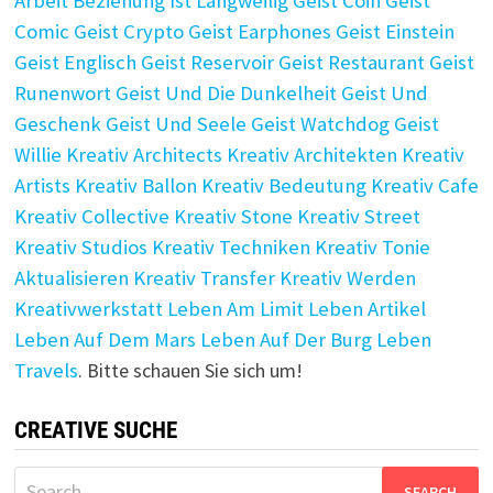
Arbeit
Beziehung Ist Langweilig
Geist Coin
Geist
Comic
Geist Crypto
Geist Earphones
Geist Einstein
Geist Englisch
Geist Reservoir
Geist Restaurant
Geist
Runenwort
Geist Und Die Dunkelheit
Geist Und
Geschenk
Geist Und Seele
Geist Watchdog
Geist
Willie
Kreativ Architects
Kreativ Architekten
Kreativ
Artists
Kreativ Ballon
Kreativ Bedeutung
Kreativ Cafe
Kreativ Collective
Kreativ Stone
Kreativ Street
Kreativ Studios
Kreativ Techniken
Kreativ Tonie
Aktualisieren
Kreativ Transfer
Kreativ Werden
Kreativwerkstatt
Leben Am Limit
Leben Artikel
Leben Auf Dem Mars
Leben Auf Der Burg
Leben
Travels
. Bitte schauen Sie sich um!
CREATIVE SUCHE
Search