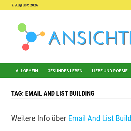
Skip
7. August 2026
to
content
ALLGEMEIN
GESUNDES LEBEN
LIEBE UND POESIE
TAG:
EMAIL AND LIST BUILDING
Weitere Info über
Email And List Buil