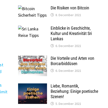
Die Risiken von Bitcoin
8. December 2021
Einblicke in Geschichte,
Kultur und Kreativität Sri
Lankas
6. December 2021
m
Die Vorteile und Arten von
Borcarbiddüsen
st
6. December 2021
d
s
Liebe, Romantik,
Beziehung: Einige poetische
imit
Szenen!
5. December 2021