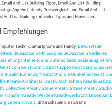
 Email And List Building Tipps, Email And List Building
stige Angebot, Handy Preisvergleich und Email And List
l And List Building mit vielen Tipps und Hinweisen.
nd Empfehlungen
 Computer Technik, Smartphone und Handy:
Bewusstsein
eitern
Bewusstsein Philosophie
Bewusstsein Verlieren
Beziehung Intellektuelle Unterschiede
Beziehung Ist A
Geist Coin
Geist Comic
Geist Crypto
Geist Earphones
Gei
rant
Geist Runenwort
Geist Und Die Dunkelheit
Geist Un
llie
Kreativ Architects
Kreativ Architekten
Kreativ Artists
tiv Collective
Kreativ Stone
Kreativ Street
Kreativ Studio
iv Transfer
Kreativ Werden
Kreativwerkstatt
Leben Am L
Burg
Leben Travels
. Bitte schauen Sie sich um!