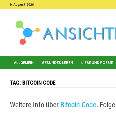
Skip
9. August 2026
to
content
ALLGEMEIN
GESUNDES LEBEN
LIEBE UND POESIE
TAG:
BITCOIN CODE
Weitere Info über
Bitcoin Code
. Folg