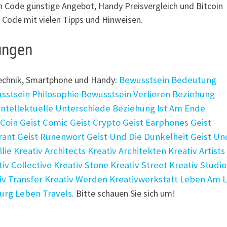
 Code günstige Angebot, Handy Preisvergleich und Bitcoin
 Code mit vielen Tipps und Hinweisen.
ungen
Technik, Smartphone und Handy:
Bewusstsein Bedeutung
sstsein Philosophie
Bewusstsein Verlieren
Beziehung
Intellektuelle Unterschiede
Beziehung Ist Am Ende
 Coin
Geist Comic
Geist Crypto
Geist Earphones
Geist
rant
Geist Runenwort
Geist Und Die Dunkelheit
Geist Un
llie
Kreativ Architects
Kreativ Architekten
Kreativ Artists
tiv Collective
Kreativ Stone
Kreativ Street
Kreativ Studio
iv Transfer
Kreativ Werden
Kreativwerkstatt
Leben Am L
Burg
Leben Travels
. Bitte schauen Sie sich um!