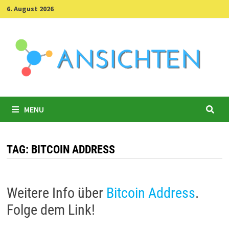
Skip
6. August 2026
to
content
MENU
TAG:
BITCOIN ADDRESS
Weitere Info über
Bitcoin Address
.
Folge dem Link!