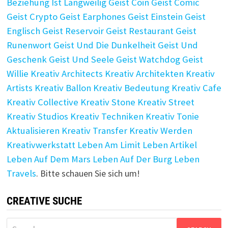
Beziehung Ist Langweilig
Geist Coin
Geist Comic
Geist Crypto
Geist Earphones
Geist Einstein
Geist
Englisch
Geist Reservoir
Geist Restaurant
Geist
Runenwort
Geist Und Die Dunkelheit
Geist Und
Geschenk
Geist Und Seele
Geist Watchdog
Geist
Willie
Kreativ Architects
Kreativ Architekten
Kreativ
Artists
Kreativ Ballon
Kreativ Bedeutung
Kreativ Cafe
Kreativ Collective
Kreativ Stone
Kreativ Street
Kreativ Studios
Kreativ Techniken
Kreativ Tonie
Aktualisieren
Kreativ Transfer
Kreativ Werden
Kreativwerkstatt
Leben Am Limit
Leben Artikel
Leben Auf Dem Mars
Leben Auf Der Burg
Leben
Travels
. Bitte schauen Sie sich um!
CREATIVE SUCHE
Search