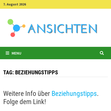
Skip
7. August 2026
to
content
MENU
TAG:
BEZIEHUNGSTIPPS
Weitere Info über
Beziehungstipps
.
Folge dem Link!