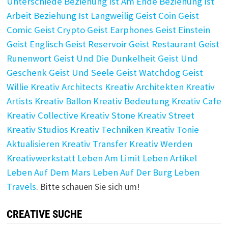
Unterschiede
Beziehung Ist Am Ende
Beziehung Ist
Arbeit
Beziehung Ist Langweilig
Geist Coin
Geist
Comic
Geist Crypto
Geist Earphones
Geist Einstein
Geist Englisch
Geist Reservoir
Geist Restaurant
Geist
Runenwort
Geist Und Die Dunkelheit
Geist Und
Geschenk
Geist Und Seele
Geist Watchdog
Geist
Willie
Kreativ Architects
Kreativ Architekten
Kreativ
Artists
Kreativ Ballon
Kreativ Bedeutung
Kreativ Cafe
Kreativ Collective
Kreativ Stone
Kreativ Street
Kreativ Studios
Kreativ Techniken
Kreativ Tonie
Aktualisieren
Kreativ Transfer
Kreativ Werden
Kreativwerkstatt
Leben Am Limit
Leben Artikel
Leben Auf Dem Mars
Leben Auf Der Burg
Leben
Travels
. Bitte schauen Sie sich um!
CREATIVE SUCHE