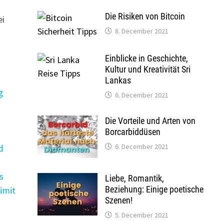
Die Risiken von Bitcoin
ei
8. December 2021
Einblicke in Geschichte,
Kultur und Kreativität Sri
Lankas
g
6. December 2021
Die Vorteile und Arten von
Borcarbiddüsen
6. December 2021
d
s
Liebe, Romantik,
Beziehung: Einige poetische
imit
Szenen!
5. December 2021