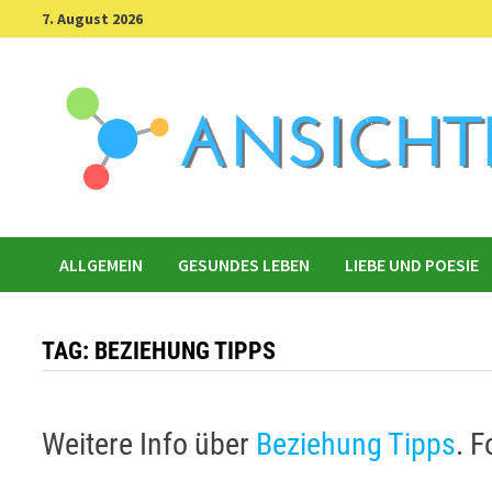
Skip
7. August 2026
to
content
ALLGEMEIN
GESUNDES LEBEN
LIEBE UND POESIE
TAG:
BEZIEHUNG TIPPS
Weitere Info über
Beziehung Tipps
. 