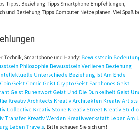
pps Tipps, Beziehung Tipps Smartphone Empfehlungen,
ch und Beziehung Tipps Computer Netze planen. Viel Spaß b
fehlungen
er Technik, Smartphone und Handy:
Bewusstsein Bedeutun
sstsein Philosophie
Bewusstsein Verlieren
Beziehung
Intellektuelle Unterschiede
Beziehung Ist Am Ende
 Coin
Geist Comic
Geist Crypto
Geist Earphones
Geist
rant
Geist Runenwort
Geist Und Die Dunkelheit
Geist Un
llie
Kreativ Architects
Kreativ Architekten
Kreativ Artists
tiv Collective
Kreativ Stone
Kreativ Street
Kreativ Studio
iv Transfer
Kreativ Werden
Kreativwerkstatt
Leben Am L
Burg
Leben Travels
. Bitte schauen Sie sich um!